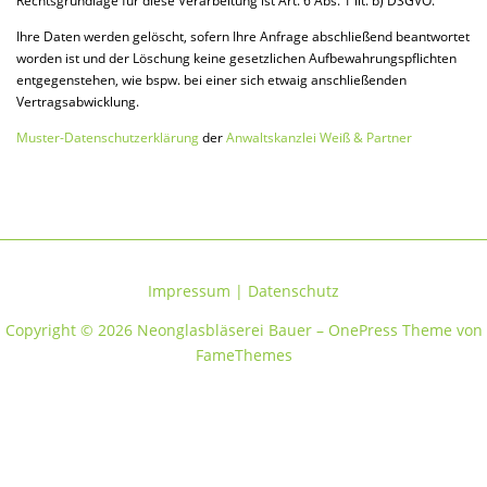
Rechtsgrundlage für diese Verarbeitung ist Art. 6 Abs. 1 lit. b) DSGVO.
Ihre Daten werden gelöscht, sofern Ihre Anfrage abschließend beantwortet
worden ist und der Löschung keine gesetzlichen Aufbewahrungspflichten
entgegenstehen, wie bspw. bei einer sich etwaig anschließenden
Vertragsabwicklung.
Muster-Datenschutzerklärung
der
Anwaltskanzlei Weiß & Partner
Impressum
|
Datenschutz
Copyright © 2026 Neonglasbläserei Bauer
–
OnePress
Theme von
FameThemes