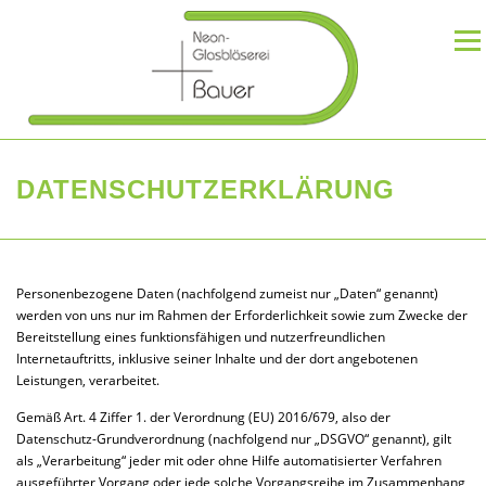
Zum
Inhalt
Menü
springen
DIE NEONGLASBLÄSEREI
REFERENZEN
DATENSCHUTZERKLÄRUNG
KONTAKT
Personenbezogene Daten (nachfolgend zumeist nur „Daten“ genannt)
werden von uns nur im Rahmen der Erforderlichkeit sowie zum Zwecke der
Bereitstellung eines funktionsfähigen und nutzerfreundlichen
Internetauftritts, inklusive seiner Inhalte und der dort angebotenen
Leistungen, verarbeitet.
Gemäß Art. 4 Ziffer 1. der Verordnung (EU) 2016/679, also der
Datenschutz-Grundverordnung (nachfolgend nur „DSGVO“ genannt), gilt
als „Verarbeitung“ jeder mit oder ohne Hilfe automatisierter Verfahren
ausgeführter Vorgang oder jede solche Vorgangsreihe im Zusammenhang